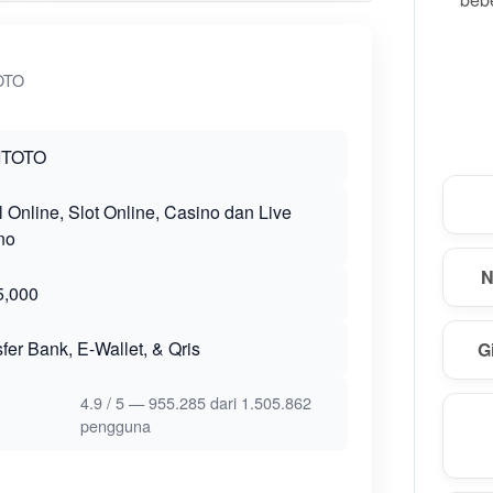
OTO
ITOTO
 Online, Slot Online, Casino dan Live
no
N
5,000
fer Bank, E-Wallet, & Qris
G
4.9 / 5 — 955.285 dari 1.505.862
ng: 4.9 dari 5
★★★
★★★
pengguna