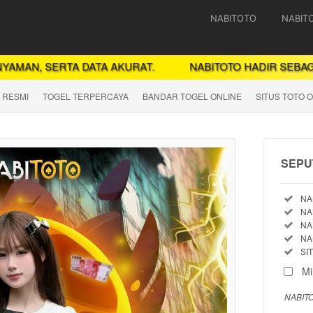
NABITOTO
NABIT
AKURAT.
NABITOTO HADIR SEBAGAI BANDAR TOGEL ON
 RESMI
TOGEL TERPERCAYA
BANDAR TOGEL ONLINE
SITUS TOTO 
SEPU
Info
Inc
NA
NAB
Inc
NA
Use, 
Inc
NA
prod
Inc
NA
The t
Inc
SI
buyer
Mi
View
NABITOT
license