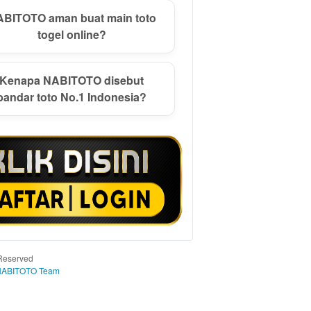
BITOTO aman buat main toto
togel online?
Kenapa NABITOTO disebut
bandar toto No.1 Indonesia?
 Reserved
 NABITOTO Team