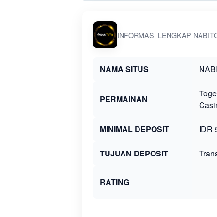
INFORMASI LENGKAP NABIT
NAMA SITUS
NAB
Togel
PERMAINAN
Casi
MINIMAL DEPOSIT
IDR 
TUJUAN DEPOSIT
Trans
RATING
Rati
★★
★★