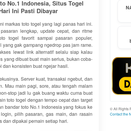
 No.1 Indonesia, Situs Togel
NA
ari Ini Pasti Dibayar
 markas toto togel yang lagi panas hari ini.
pasaran lengkap, update cepat, dan ritme
to togel favorit sampai pasaran populer,
bil yang gak gampang ngedrop pas jam rame.
kses lewat link alternatif selalu siap kalau
us yang dibuat buat main serius, bukan coba-
 dan konsisten buat ngejar hasil.
kusinya. Server kuat, transaksi ngebut, dan
n. Mau main pagi, sore, atau tengah malam
if non-stop jadi lu gak buang waktu cuma buat
n toto togel dengan tempo cepat dan target
 bandar toto No.1 Indonesia yang fokus ke
© All Rights
login, pilih pasaran, gas main, dan rasain
Contact the
as dan dipakai pemain setiap hari.